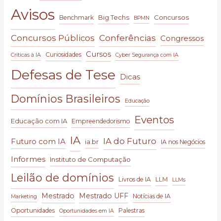
Avisos
Big Techs
Concursos
Benchmark
BPMN
Conferências
Concursos Públicos
Congressos
Cursos
Curiosidades
Críticas à IA
Cyber Segurança com IA
Defesas de Tese
Dicas
Domínios Brasileiros
Educação
Eventos
Educação com IA
Empreendedorismo
IA
IA do Futuro
Futuro com IA
ia.br
IA nos Negócios
Informes
Instituto de Computação
Leilão de domínios
Livros de IA
LLM
LLMs
Mestrado
Mestrado UFF
Notícias de IA
Marketing
Oportunidades
Palestras
Oportunidades em IA