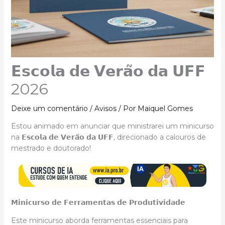
𝗘𝘀𝗰𝗼𝗹𝗮 𝗱𝗲 𝗩𝗲𝗿𝗮̃𝗼 𝗱𝗮 𝗨𝗙𝗙
2026
Deixe um comentário
/
Avisos
/ Por
Maiquel Gomes
Estou animado em anunciar que ministrarei um minicurso
na 𝗘𝘀𝗰𝗼𝗹𝗮 𝗱𝗲 𝗩𝗲𝗿𝗮̃𝗼 𝗱𝗮 𝗨𝗙𝗙, direcionado a calouros de
mestrado e doutorado!
𝗠𝗶𝗻𝗶𝗰𝘂𝗿𝘀𝗼 𝗱𝗲 𝗙𝗲𝗿𝗿𝗮𝗺𝗲𝗻𝘁𝗮𝘀 𝗱𝗲 𝗣𝗿𝗼𝗱𝘂𝘁𝗶𝘃𝗶𝗱𝗮𝗱𝗲
Este minicurso aborda ferramentas essenciais para