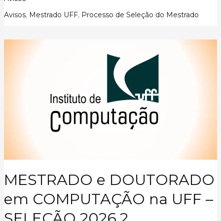
em
Sistemas
Avisos
,
Mestrado UFF
,
Processo de Seleção do Mestrado
de
Gestão
–
UFF
MESTRADO e DOUTORADO
em COMPUTAÇÃO na UFF –
SELEÇÃO 2026.2