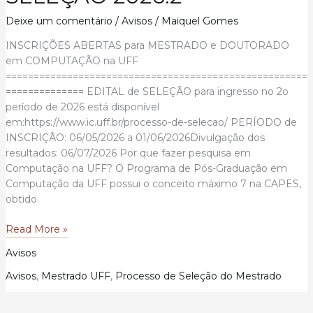
Deixe um comentário
/
Avisos
/
Maiquel Gomes
INSCRIÇÕES ABERTAS para MESTRADO e DOUTORADO
em COMPUTAÇÃO na UFF
======================================================
============== EDITAL de SELEÇÃO para ingresso no 2o
período de 2026 está disponível
em:https://www.ic.uff.br/processo-de-selecao/ PERÍODO de
INSCRIÇÃO: 06/05/2026 a 01/06/2026Divulgação dos
resultados: 06/07/2026 Por que fazer pesquisa em
Computação na UFF? O Programa de Pós-Graduação em
Computação da UFF possui o conceito máximo 7 na CAPES,
obtido
MESTRADO
Read More »
e
Avisos
DOUTORADO
em
Avisos
,
Mestrado UFF
,
Processo de Seleção do Mestrado
COMPUTAÇÃO
na