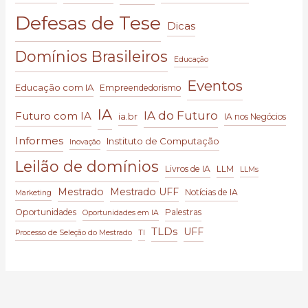
Defesas de Tese
Dicas
Domínios Brasileiros
Educação
Eventos
Educação com IA
Empreendedorismo
IA
IA do Futuro
Futuro com IA
ia.br
IA nos Negócios
Informes
Instituto de Computação
Inovação
Leilão de domínios
Livros de IA
LLM
LLMs
Mestrado
Mestrado UFF
Notícias de IA
Marketing
Oportunidades
Palestras
Oportunidades em IA
TLDs
UFF
Processo de Seleção do Mestrado
TI