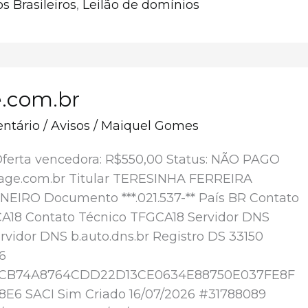
s Brasileiros
,
Leilão de domínios
.com.br
ntário
/
Avisos
/
Maiquel Gomes
Oferta vencedora: R$550,00 Status: NÃO PAGO
age.com.br Titular TERESINHA FERREIRA
IRO Documento ***.021.537-** País BR Contato
CA18 Contato Técnico TFGCA18 Servidor DNS
ervidor DNS b.auto.dns.br Registro DS 33150
6
0CB74A8764CDD22D13CE0634E88750E037FE8F
E6 SACI Sim Criado 16/07/2026 #31788089