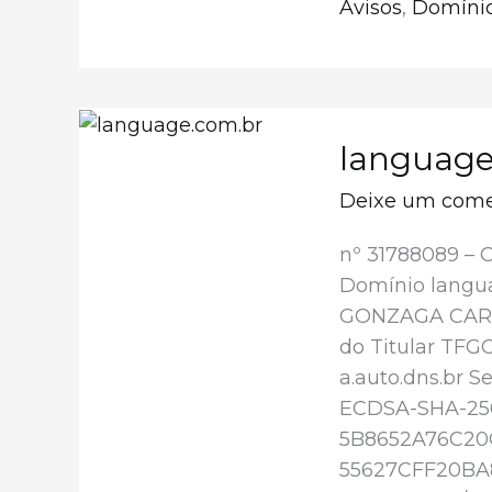
Avisos
,
Domínio
language
Deixe um come
nº 31788089 – 
Domínio langu
GONZAGA CARNE
do Titular TFG
a.auto.dns.br S
ECDSA-SHA-25
5B8652A76C2
55627CFF20BA8