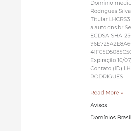
Domínio medico
Rodrigues Silv
Titular LHCRS3
a.auto.dns.br S
ECDSA-SHA-25
96E725A2E8A6
41FC5D5085C50
Expiração 16/0
Contato (ID) 
RODRIGUES
medico.med.br
Read More »
Avisos
Domínios Brasil