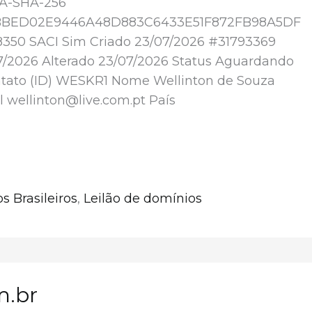
A-SHA-256
BBED02E9446A48D883C6433E51F872FB98A5DF
50 SACI Sim Criado 23/07/2026 #31793369
7/2026 Alterado 23/07/2026 Status Aguardando
tato (ID) WESKR1 Nome Wellinton de Souza
l wellinton@live.com.pt País
s Brasileiros
,
Leilão de domínios
m.br