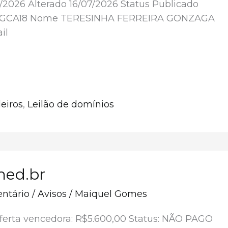
7/2026 Alterado 16/07/2026 Status Publicado
 TFGCA18 Nome TERESINHA FERREIRA GONZAGA
il
br
eiros
,
Leilão de domínios
med.br
ntário
/
Avisos
/
Maiquel Gomes
Oferta vencedora: R$5.600,00 Status: NÃO PAGO