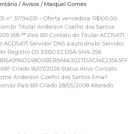
ntário
/
Avisos
/
Maiquel Gomes
31 nº 31794031 – Oferta vencedora: R$100,00
com.br Titular Anderson Coelho dos Santos
509.358-** País BR Contato do Titular ACDSA71
o ACDSA71 Servidor DNS a.auto.dns.br Servidor
.br Registro DS 33150 ECDSA-SHA-256
B16A996D248D0BEB9A663027DAC14E23563FF
F Criado 16/07/2026 Status Ativo Contato
Nome Anderson Coelho dos Santos Email
om.br País BR Criado 28/05/2008 Alterado