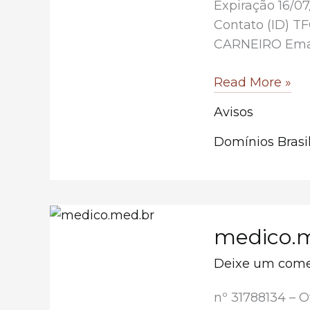
Expiração 16/0
Contato (ID)
CARNEIRO Ema
language.com.
Read More »
Avisos
Domínios Brasil
medico.
Deixe um come
nº 31788134 – 