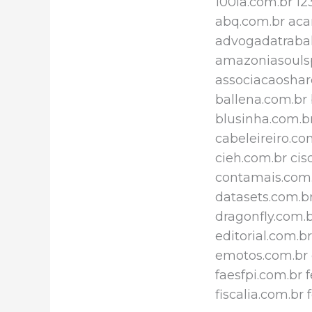
100ia.com.br 1
abq.com.br acar
advogadatrabal
amazoniasoulsp
associacaoshar
ballena.com.br
blusinha.com.b
cabeleireiro.c
cieh.com.br cis
contamais.com.
datasets.com.br
dragonfly.com.
editorial.com.
emotos.com.br 
faesfpi.com.br 
fiscalia.com.br