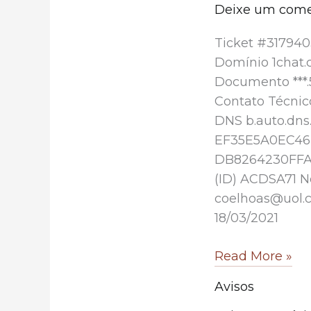
Deixe um come
Ticket #317940
Domínio 1chat.
Documento ***.
Contato Técnic
DNS b.auto.dns
EF35E5A0EC46
DB8264230FFA68
(ID) ACDSA71 
coelhoas@uol.c
18/03/2021
1chat.com.br
Read More »
Avisos