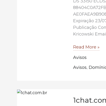
DS 33150 ECDS
88404C0A72F
AE0FAEA9B9083
Expiração 23/0
Publicação Con
Kricowski Emai
clips.com.br
Read More »
Avisos
Avisos
,
Domínio
1chat.co