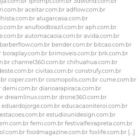
23ja.com.br 1prompt.com.br 3dworld.com.br
i.com.br aceitar.com.br adflow.com.br
hista.com.br alugarcasa.com.br
.com.br anufoodbrazil.com.br aph.com.br
e.com.br automacaoia.com.br avida.com.br
 barberflow.com.br bender.com.br bitcao.com.br
r boraplay.com.br brimoveis.com.br brk.com.br
om.br channel360.com.br chihuahua.com.br
deste.com.br civitas.com.br construfy.com.br
br coper.com.br cosmopolis.com.br cume.com.br
 demi.com.br diarioarapiraca.com.br
br dreamlinux.com.br drone360.com.br
br eduardojorge.com.br educacaoniteroi.com.br
estacoes.com.br estudiounidesign.com.br
fem.com.br femi.com.br festivalfeirapreta.com.br
 fol.com.br foodmagazine.com.br foxlife.com.br […]