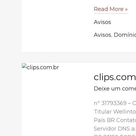
Leilão
Read More »
de
Avisos
Julho
–
Avisos
,
Domínio
Lista
de
domínios.
clips.com
Deixe um come
nº 31793369 – 
Titular Wellint
País BR Contat
Servidor DNS a.