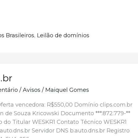
s Brasileiros
,
Leilão de domínios
.br
ntário
/
Avisos
/
Maiquel Gomes
Oferta vencedora: R$550,00 Domínio clips.com.br
on de Souza Kricowski Documento ***.872.779-**
o do Titular WESKR1 Contato Técnico WESKR1
auto.dns.br Servidor DNS b.auto.dns.br Registro