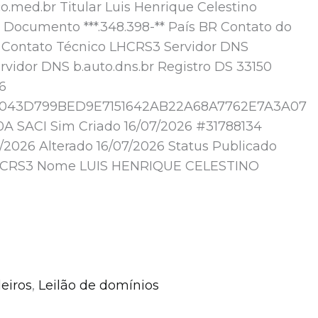
.med.br Titular Luis Henrique Celestino
a Documento ***.348.398-** País BR Contato do
 Contato Técnico LHCRS3 Servidor DNS
ervidor DNS b.auto.dns.br Registro DS 33150
6
043D799BED9E7151642AB22A68A7762E7A3A07
A SACI Sim Criado 16/07/2026 #31788134
7/2026 Alterado 16/07/2026 Status Publicado
LHCRS3 Nome LUIS HENRIQUE CELESTINO
eiros
,
Leilão de domínios