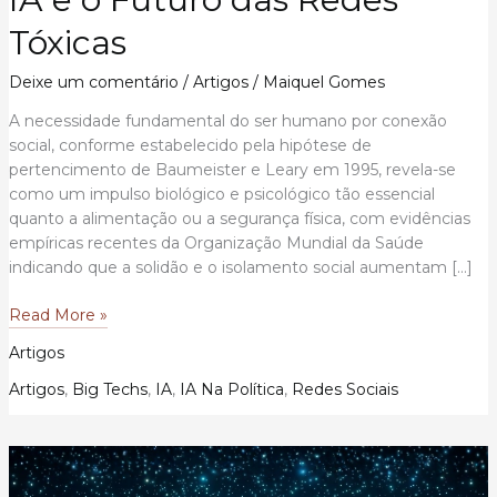
Tóxicas
Deixe um comentário
/
Artigos
/
Maiquel Gomes
A necessidade fundamental do ser humano por conexão
social, conforme estabelecido pela hipótese de
pertencimento de Baumeister e Leary em 1995, revela-se
como um impulso biológico e psicológico tão essencial
quanto a alimentação ou a segurança física, com evidências
empíricas recentes da Organização Mundial da Saúde
indicando que a solidão e o isolamento social aumentam […]
A
Read More »
Necessidade
Artigos
Humana
de
Artigos
,
Big Techs
,
IA
,
IA Na Política
,
Redes Sociais
Conexão
Social:
Exploração
Política