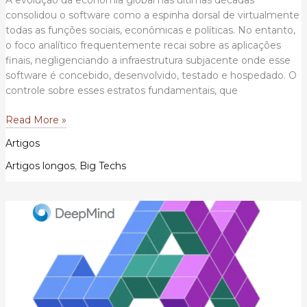
A evolução da economia global nas últimas décadas
consolidou o software como a espinha dorsal de virtualmente
todas as funções sociais, econômicas e políticas. No entanto,
o foco analítico frequentemente recai sobre as aplicações
finais, negligenciando a infraestrutura subjacente onde esse
software é concebido, desenvolvido, testado e hospedado. O
controle sobre esses estratos fundamentais, que
O
Read More »
Poder
Artigos
Político
e
Artigos longos
,
Big Techs
Estrutural
da
Infraestrutura
de
Produção
de
Software:
Soberania
Digital