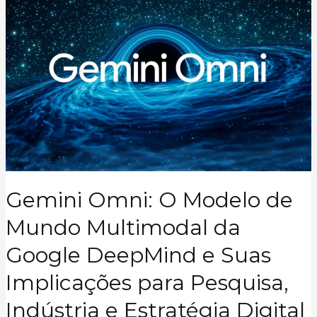
no
Brasil,
o
Papel
da
IA
e
o
Futuro
das
Redes
Tóxicas
Gemini Omni: O Modelo de
Mundo Multimodal da
Google DeepMind e Suas
Implicações para Pesquisa,
Indústria e Estratégia Digital