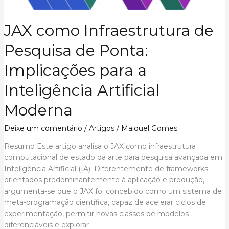
e
Colonialismo
JAX como Infraestrutura de
de
Dados
Pesquisa de Ponta:
na
Era
Implicações para a
da
Inteligência
Inteligência Artificial
Artificial
Moderna
Deixe um comentário
/
Artigos
/
Maiquel Gomes
Resumo Este artigo analisa o JAX como infraestrutura
computacional de estado da arte para pesquisa avançada em
Inteligência Artificial (IA). Diferentemente de frameworks
orientados predominantemente à aplicação e produção,
argumenta-se que o JAX foi concebido como um sistema de
meta-programação científica, capaz de acelerar ciclos de
experimentação, permitir novas classes de modelos
diferenciáveis e explorar