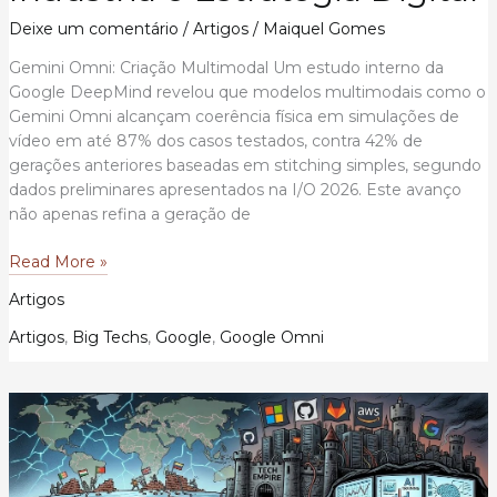
Deixe um comentário
/
Artigos
/
Maiquel Gomes
Gemini Omni: Criação Multimodal Um estudo interno da
Google DeepMind revelou que modelos multimodais como o
Gemini Omni alcançam coerência física em simulações de
vídeo em até 87% dos casos testados, contra 42% de
gerações anteriores baseadas em stitching simples, segundo
dados preliminares apresentados na I/O 2026. Este avanço
não apenas refina a geração de
Gemini
Read More »
Omni:
Artigos
O
Modelo
Artigos
,
Big Techs
,
Google
,
Google Omni
de
Mundo
Multimodal
da
Google
DeepMind