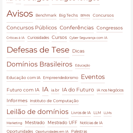
Avisos
Big Techs
Concursos
Benchmark
BPMN
Conferências
Concursos Públicos
Congressos
Cursos
Curiosidades
Críticas à IA
Cyber Segurança com IA
Defesas de Tese
Dicas
Domínios Brasileiros
Educação
Eventos
Educação com IA
Empreendedorismo
IA
IA do Futuro
Futuro com IA
ia.br
IA nos Negócios
Informes
Instituto de Computação
Leilão de domínios
Livros de IA
LLM
LLMs
Mestrado
Mestrado UFF
Notícias de IA
Marketing
Oportunidades
Palestras
Oportunidades em IA