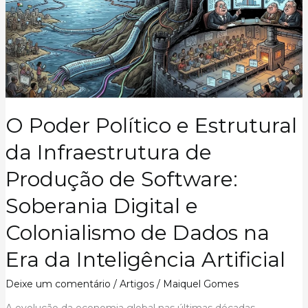
e
Suas
Implicações
para
Pesquisa,
Indústria
e
Estratégia
O Poder Político e Estrutural
Digital
da Infraestrutura de
Produção de Software:
Soberania Digital e
Colonialismo de Dados na
Era da Inteligência Artificial
Deixe um comentário
/
Artigos
/
Maiquel Gomes