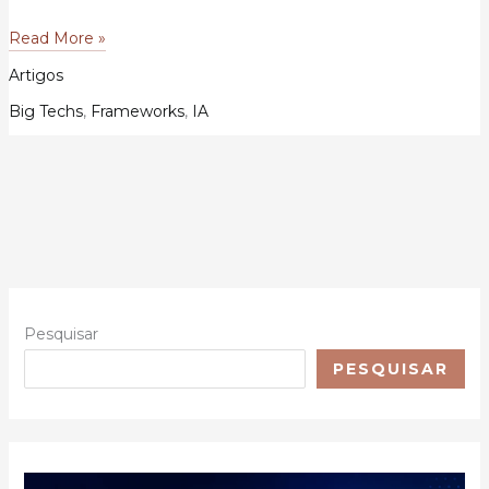
JAX
Read More »
como
Artigos
Infraestrutura
de
Big Techs
,
Frameworks
,
IA
Pesquisa
de
Ponta:
Implicações
para
a
Inteligência
Artificial
Moderna
Pesquisar
PESQUISAR