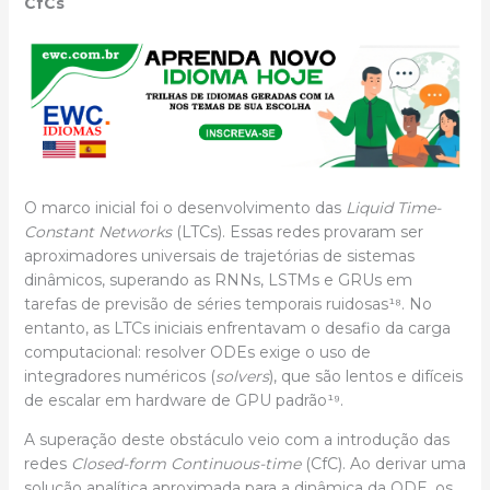
CfCs
O marco inicial foi o desenvolvimento das
Liquid Time-
Constant Networks
(LTCs). Essas redes provaram ser
aproximadores universais de trajetórias de sistemas
dinâmicos, superando as RNNs, LSTMs e GRUs em
tarefas de previsão de séries temporais ruidosas¹⁸. No
entanto, as LTCs iniciais enfrentavam o desafio da carga
computacional: resolver ODEs exige o uso de
integradores numéricos (
solvers
), que são lentos e difíceis
de escalar em hardware de GPU padrão¹⁹.
A superação deste obstáculo veio com a introdução das
redes
Closed-form Continuous-time
(CfC). Ao derivar uma
solução analítica aproximada para a dinâmica da ODE, os