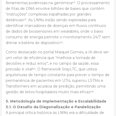
ferramentas poderosas na genômica⁵². O processamento
de fitas de DNA envolve bilhões de bases que contêm
“instruções” complexas espalhadas por grandes
distâncias⁵³. As LNNs estão sendo exploradas para
identificar marcadores de doenças em fluxos contínuos
de dados de biossensores em wearables, onde o baixo
consumo de energia permite o monitoramento 24/7 sem
drenar a bateria do dispositivo⁵⁴.
Como destacado no portal Maiquel Gomes, a IA deve ser
um vetor de eficiência que “melhora a tomada de
decisões e reduz erros”, e no campo da saúde, essa
precisão é vital⁵⁵. O framework StayLTC, que utiliza
arquiteturas de tempo constante para prever o tempo de
permanência de pacientes em UTIs, superou LSTMs e
Transformers em acurácia de predição, permitindo uma
gestão de leitos hospitalares muito mais eficaz⁵⁶.
5. Metodologia de Implementação e Escalabilidade
5.1. O Desafio da Diagonalização e Paralelização
A principal crítica histórica às LNNs era a dificuldade de