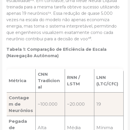
estabilidade²⁸. Em contraste, uma Rede Neural Líquida
treinada para a mesma tarefa obteve sucesso utilizando
apenas 19 neurônios²⁹. Essa redução de quase 5.000
vezes na escala do modelo não apenas economiza
energia, mas torna o sistema interpretável, permitindo
que engenheiros visualizem exatamente como cada
neurônio contribui para a decisão de voo³⁰.
Tabela 1: Comparação de Eficiência de Escala
(Navegação Autônoma)
CNN
RNN /
LNN
Métrica
Tradicion
LSTM
(LTC/CfC)
al
Contage
m de
~100.000
~20.000
19
Neurônios
Pegada
de
Alta
Média
Mínima