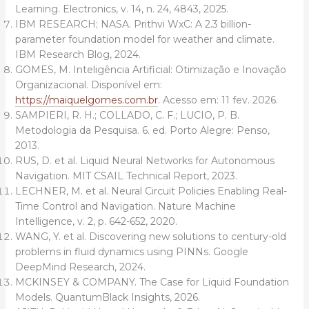
Learning. Electronics, v. 14, n. 24, 4843, 2025.
IBM RESEARCH; NASA. Prithvi WxC: A 2.3 billion-
parameter foundation model for weather and climate.
IBM Research Blog, 2024.
GOMES, M. Inteligência Artificial: Otimização e Inovação
Organizacional. Disponível em:
https://maiquelgomes.com.br
. Acesso em: 11 fev. 2026.
SAMPIERI, R. H.; COLLADO, C. F.; LUCIO, P. B.
Metodologia da Pesquisa. 6. ed. Porto Alegre: Penso,
2013.
RUS, D. et al. Liquid Neural Networks for Autonomous
Navigation. MIT CSAIL Technical Report, 2023.
LECHNER, M. et al. Neural Circuit Policies Enabling Real-
Time Control and Navigation. Nature Machine
Intelligence, v. 2, p. 642-652, 2020.
WANG, Y. et al. Discovering new solutions to century-old
problems in fluid dynamics using PINNs. Google
DeepMind Research, 2024.
MCKINSEY & COMPANY. The Case for Liquid Foundation
Models. QuantumBlack Insights, 2026.