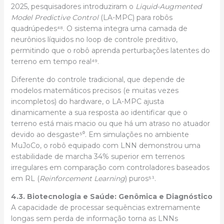
2025, pesquisadores introduziram o
Liquid-Augmented
Model Predictive Control
(LA-MPC) para robôs
quadrúpedes⁴⁸. O sistema integra uma camada de
neurônios líquidos no loop de controle preditivo,
permitindo que o robô aprenda perturbações latentes do
terreno em tempo real⁴⁹.
Diferente do controle tradicional, que depende de
modelos matemáticos precisos (e muitas vezes
incompletos) do hardware, o LA-MPC ajusta
dinamicamente a sua resposta ao identificar que o
terreno está mais macio ou que há um atraso no atuador
devido ao desgaste⁵⁰. Em simulações no ambiente
MuJoCo, o robô equipado com LNN demonstrou uma
estabilidade de marcha 34% superior em terrenos
irregulares em comparação com controladores baseados
em RL (
Reinforcement Learning
) puros⁵¹.
4.3. Biotecnologia e Saúde: Genômica e Diagnóstico
A capacidade de processar sequências extremamente
longas sem perda de informação torna as LNNs