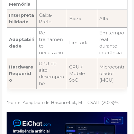
Memória
Interpreta
Caixa-
Baixa
Alta
bilidade
Preta
Re-
Em tempo
Adaptabili
treinamen
real
Limitada
dade
to
durante
necessário
inferência
GPU de
Hardware
CPU /
Microcontr
alto
Requerid
Mobile
olador
desempen
o
SoC
(MCU)
ho
*Fonte: Adaptado de Hasani et al., MIT CSAIL (2023)³¹.