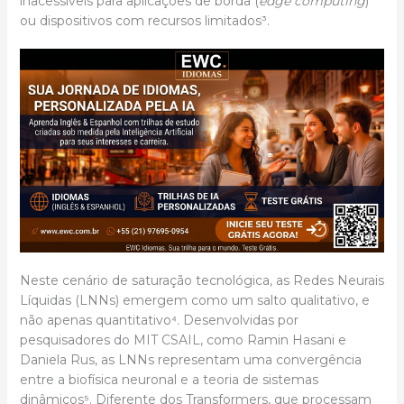
inacessíveis para aplicações de borda (
edge computing
)
ou dispositivos com recursos limitados³.
Neste cenário de saturação tecnológica, as Redes Neurais
Líquidas (LNNs) emergem como um salto qualitativo, e
não apenas quantitativo⁴. Desenvolvidas por
pesquisadores do MIT CSAIL, como Ramin Hasani e
Daniela Rus, as LNNs representam uma convergência
entre a biofísica neuronal e a teoria de sistemas
dinâmicos⁵. Diferente dos Transformers, que processam