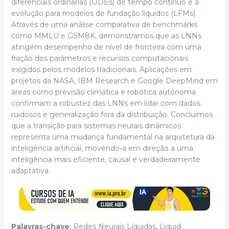
diferenciais ordinárias (ODEs) de tempo contínuo e a
evolução para modelos de fundação líquidos (LFMs).
Através de uma análise comparativa de benchmarks
como MMLU e GSM8K, demonstramos que as LNNs
atingem desempenho de nível de fronteira com uma
fração dos parâmetros e recursos computacionais
exigidos pelos modelos tradicionais. Aplicações em
projetos da NASA, IBM Research e Google DeepMind em
áreas como previsão climática e robótica autônoma
confirmam a robustez das LNNs em lidar com dados
ruidosos e generalização fora da distribuição. Concluímos
que a transição para sistemas neurais dinâmicos
representa uma mudança fundamental na arquitetura da
inteligência artificial, movendo-a em direção a uma
inteligência mais eficiente, causal e verdadeiramente
adaptativa.
Palavras-chave
: Redes Neurais Líquidas, Liquid