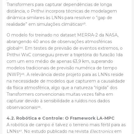
Transformers para capturar dependências de longa
distância, o Prithvi incorpora técnicas de modelagem
dinâmica similares às LNNs para resolver o “gap de
realidade” em simulações climáticas⁴³.
O modelo foi treinado no dataset MERRA-2 da NASA,
abrangendo 40 anos de observações atmosféricas
global⁴⁴. Em testes de previsão de eventos extremos, o
Prithvi WxC conseguiu prever a trajetória do furacão Ida
com um erro médio de apenas 63,9 km, superando
modelos tradicionais de previsão numérica de tempo
(NWP)⁴⁵. A relevância deste projeto para as LNNs reside
na necessidade de modelos que capturem a causalidade
da física atmosférica, algo que a natureza “rígida” dos
Transformers convencionais muitas vezes falha em
capturar devido à sensibilidade a ruídos nos dados
observacionais⁴⁶.
4.2. Robótica e Controle: O Framework LA-MPC
A robótica de campo é talvez o terreno mais fértil para as
LNNs⁴⁷. No estudo publicado na revista
Electronics
em