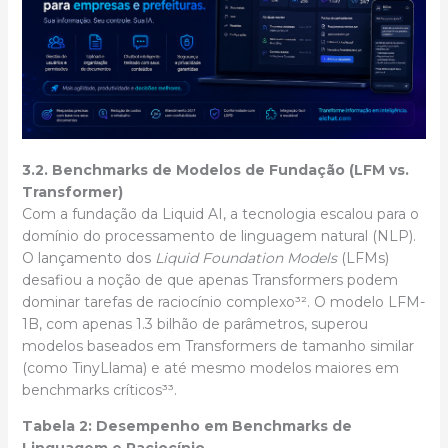
3.2. Benchmarks de Modelos de Fundação (LFM vs.
Transformer)
Com a fundação da Liquid AI, a tecnologia escalou para o
domínio do processamento de linguagem natural (NLP).
O lançamento dos
Liquid Foundation Models
(LFMs)
desafiou a noção de que apenas Transformers podem
dominar tarefas de raciocínio complexo³². O modelo LFM-
1B, com apenas 1.3 bilhão de parâmetros, superou
modelos baseados em Transformers de tamanho similar
(como TinyLlama) e até mesmo modelos maiores em
benchmarks críticos³³.
Tabela 2: Desempenho em Benchmarks de