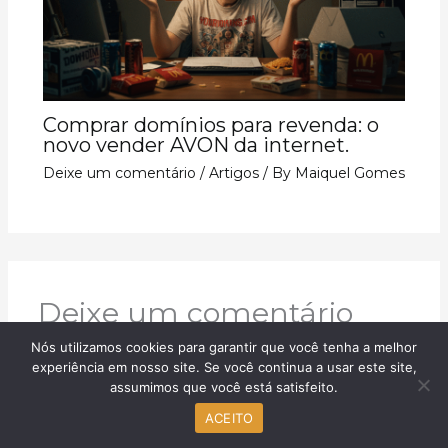
Comprar domínios para revenda: o
novo vender AVON da internet.
Deixe um comentário
/
Artigos
/ By
Maiquel Gomes
Deixe um comentário
O seu endereço de e-mail não será publicado.
Nós utilizamos cookies para garantir que você tenha a melhor
experiência em nosso site. Se você continua a usar este site,
Campos obrigatórios são marcados com
*
assumimos que você está satisfeito.
Digite
ACEITO
aqui...