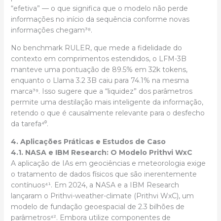
“efetiva” — o que significa que o modelo não perde
informações no início da sequência conforme novas
informações chegam³⁸.
No benchmark RULER, que mede a fidelidade do
contexto em comprimentos estendidos, o LFM-3B
manteve uma pontuação de 89.5% em 32k tokens,
enquanto o Llama 3.2 3B caiu para 74.1% na mesma
marca³⁹. Isso sugere que a “liquidez” dos parâmetros
permite uma destilação mais inteligente da informação,
retendo o que é causalmente relevante para o desfecho
da tarefa⁴⁰.
4. Aplicações Práticas e Estudos de Caso
4.1. NASA e IBM Research: O Modelo Prithvi WxC
A aplicação de IAs em geociências e meteorologia exige
o tratamento de dados físicos que são inerentemente
contínuos⁴¹. Em 2024, a NASA e a IBM Research
lançaram o Prithvi-weather-climate (Prithvi WxC), um
modelo de fundação geoespacial de 2.3 bilhões de
parâmetros⁴². Embora utilize componentes de