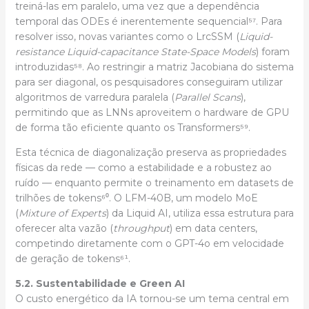
treiná-las em paralelo, uma vez que a dependência
temporal das ODEs é inerentemente sequencial⁵⁷. Para
resolver isso, novas variantes como o LrcSSM (
Liquid-
resistance Liquid-capacitance State-Space Models
) foram
introduzidas⁵⁸. Ao restringir a matriz Jacobiana do sistema
para ser diagonal, os pesquisadores conseguiram utilizar
algoritmos de varredura paralela (
Parallel Scans
),
permitindo que as LNNs aproveitem o hardware de GPU
de forma tão eficiente quanto os Transformers⁵⁹.
Esta técnica de diagonalização preserva as propriedades
físicas da rede — como a estabilidade e a robustez ao
ruído — enquanto permite o treinamento em datasets de
trilhões de tokens⁶⁰. O LFM-40B, um modelo MoE
(
Mixture of Experts
) da Liquid AI, utiliza essa estrutura para
oferecer alta vazão (
throughput
) em data centers,
competindo diretamente com o GPT-4o em velocidade
de geração de tokens⁶¹.
5.2. Sustentabilidade e Green AI
O custo energético da IA tornou-se um tema central em