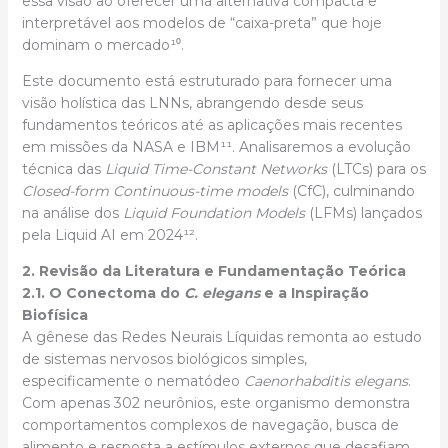
essa visão ao oferecer uma alternativa compacta e
interpretável aos modelos de “caixa-preta” que hoje
dominam o mercado¹⁰.
Este documento está estruturado para fornecer uma
visão holística das LNNs, abrangendo desde seus
fundamentos teóricos até as aplicações mais recentes
em missões da NASA e IBM¹¹. Analisaremos a evolução
técnica das
Liquid Time-Constant Networks
(LTCs) para os
Closed-form Continuous-time models
(CfC), culminando
na análise dos
Liquid Foundation Models
(LFMs) lançados
pela Liquid AI em 2024¹².
2. Revisão da Literatura e Fundamentação Teórica
2.1. O Conectoma do
C. elegans
e a Inspiração
Biofísica
A gênese das Redes Neurais Líquidas remonta ao estudo
de sistemas nervosos biológicos simples,
especificamente o nematódeo
Caenorhabditis elegans
.
Com apenas 302 neurônios, este organismo demonstra
comportamentos complexos de navegação, busca de
alimento e resposta a estímulos externos que desafiam