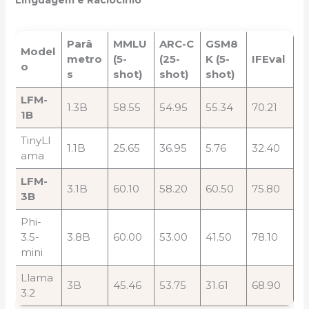
Linguagem e Raciocínio
Parâ
MMLU
ARC-C
GSM8
Model
metro
(5-
(25-
K (5-
IFEval
o
s
shot)
shot)
shot)
LFM-
1.3B
58.55
54.95
55.34
70.21
1B
TinyLl
1.1B
25.65
36.95
5.76
32.40
ama
LFM-
3.1B
60.10
58.20
60.50
75.80
3B
Phi-
3.5-
3.8B
60.00
53.00
41.50
78.10
mini
Llama
3B
45.46
53.75
31.61
68.90
3.2