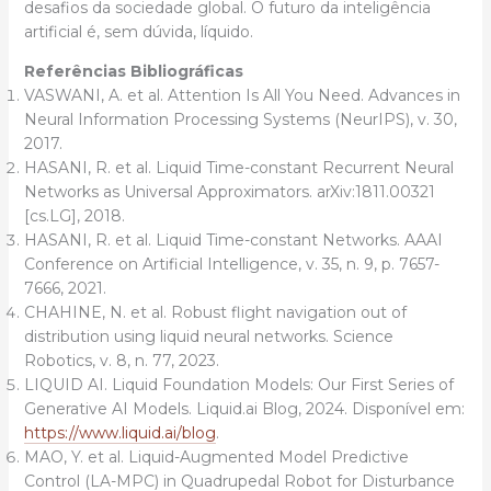
desafios da sociedade global. O futuro da inteligência
artificial é, sem dúvida, líquido.
Referências Bibliográficas
VASWANI, A. et al. Attention Is All You Need. Advances in
Neural Information Processing Systems (NeurIPS), v. 30,
2017.
HASANI, R. et al. Liquid Time-constant Recurrent Neural
Networks as Universal Approximators. arXiv:1811.00321
[cs.LG], 2018.
HASANI, R. et al. Liquid Time-constant Networks. AAAI
Conference on Artificial Intelligence, v. 35, n. 9, p. 7657-
7666, 2021.
CHAHINE, N. et al. Robust flight navigation out of
distribution using liquid neural networks. Science
Robotics, v. 8, n. 77, 2023.
LIQUID AI. Liquid Foundation Models: Our First Series of
Generative AI Models. Liquid.ai Blog, 2024. Disponível em:
https://www.liquid.ai/blog
.
MAO, Y. et al. Liquid-Augmented Model Predictive
Control (LA-MPC) in Quadrupedal Robot for Disturbance