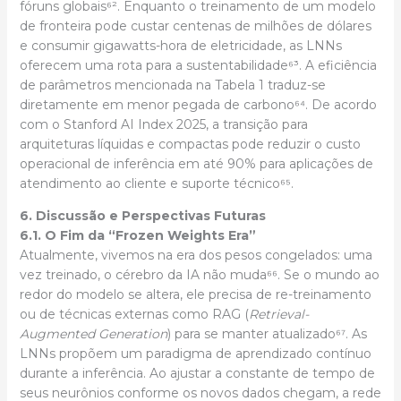
fóruns globais⁶². Enquanto o treinamento de um modelo
de fronteira pode custar centenas de milhões de dólares
e consumir gigawatts-hora de eletricidade, as LNNs
oferecem uma rota para a sustentabilidade⁶³. A eficiência
de parâmetros mencionada na Tabela 1 traduz-se
diretamente em menor pegada de carbono⁶⁴. De acordo
com o Stanford AI Index 2025, a transição para
arquiteturas líquidas e compactas pode reduzir o custo
operacional de inferência em até 90% para aplicações de
atendimento ao cliente e suporte técnico⁶⁵.
6. Discussão e Perspectivas Futuras
6.1. O Fim da “Frozen Weights Era”
Atualmente, vivemos na era dos pesos congelados: uma
vez treinado, o cérebro da IA não muda⁶⁶. Se o mundo ao
redor do modelo se altera, ele precisa de re-treinamento
ou de técnicas externas como RAG (
Retrieval-
Augmented Generation
) para se manter atualizado⁶⁷. As
LNNs propõem um paradigma de aprendizado contínuo
durante a inferência. Ao ajustar a constante de tempo de
seus neurônios conforme os novos dados chegam, a rede