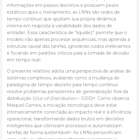
informações em passos discretos e possuem pesos
estáticos após o treinamento, as LNNs são redes de
tempo contínuo que ajustam sua própria dinâmica
interna em resposta à variabilidade dos dados de
entrada⁶. Essa característica de “liquidez” permite que o
modelo não apenas processe sequências, mas aprenda a
estrutura causal das tarefas, ignorando ruídos irrelevantes
e focando em padrões críticos para a tomada de decisão
em tempo real⁷.
O presente relatório adota uma perspectiva de análise de
sistemas complexos, avaliando como a mudança do
paradigma de tempo discreto para tempo contínuo
resolve problemas persistentes de generalização fora da
distribuição (
Out-of-Distribution
– OOD)⁸. Como observa
Maiquel Gomes, a inovação tecnológica deve estar
intrinsecamente conectada ao impacto real e à eficiência
operacional, transformando dados brutos em decisões
inteligentes que otimizam processos e automatizam
tarefas de forma sustentável⁹. As LNNs personificam