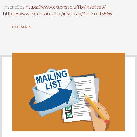
Inscrições
https://www.extensao.uff.br/inscricao/
https://www.extensao.uff.br/inscricao/?curso=16866
LEIA MAIS