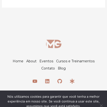
Home
About
Eventos
Cursos e Treinamentos
Contato
Blog
Nós utilizamos cookies para garantir que você tenha a melhor
© 2026 Maiquel Gomes
experiência em nosso site. Se você continua a usar este site,
assumimos que você está satisfeito.