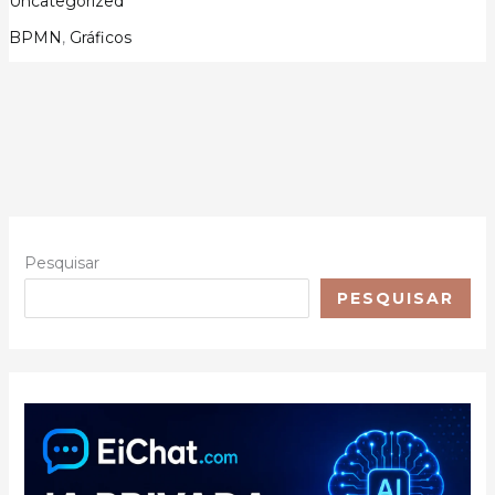
Uncategorized
Modelagem
de
BPMN
,
Gráficos
Processos
com
BPMN
Pesquisar
PESQUISAR