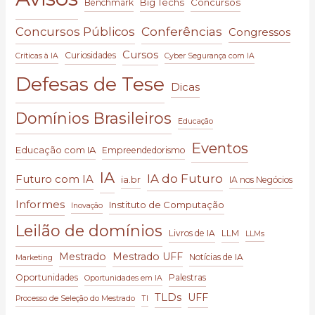
Big Techs
Concursos
Benchmark
Conferências
Concursos Públicos
Congressos
Cursos
Curiosidades
Críticas à IA
Cyber Segurança com IA
Defesas de Tese
Dicas
Domínios Brasileiros
Educação
Eventos
Educação com IA
Empreendedorismo
IA
IA do Futuro
Futuro com IA
ia.br
IA nos Negócios
Informes
Instituto de Computação
Inovação
Leilão de domínios
Livros de IA
LLM
LLMs
Mestrado
Mestrado UFF
Notícias de IA
Marketing
Oportunidades
Palestras
Oportunidades em IA
TLDs
UFF
Processo de Seleção do Mestrado
TI