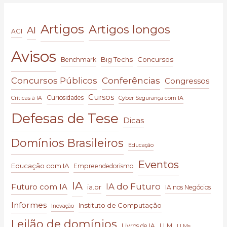
Artigos
Artigos longos
AI
AGI
Avisos
Big Techs
Concursos
Benchmark
Conferências
Concursos Públicos
Congressos
Cursos
Curiosidades
Críticas à IA
Cyber Segurança com IA
Defesas de Tese
Dicas
Domínios Brasileiros
Educação
Eventos
Educação com IA
Empreendedorismo
IA
IA do Futuro
Futuro com IA
ia.br
IA nos Negócios
Informes
Instituto de Computação
Inovação
Leilão de domínios
Livros de IA
LLM
LLMs