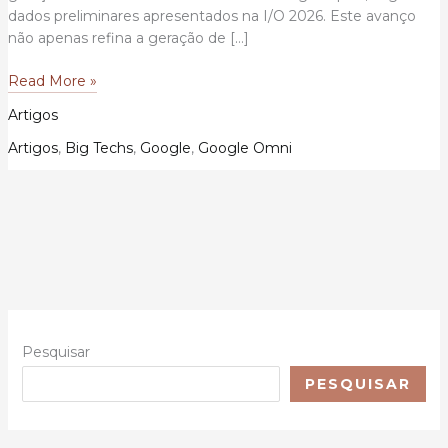
dados preliminares apresentados na I/O 2026. Este avanço
não apenas refina a geração de […]
Gemini
Read More »
Omni:
Artigos
O
Modelo
Artigos
,
Big Techs
,
Google
,
Google Omni
de
Mundo
Multimodal
da
Google
DeepMind
e
Suas
Implicações
Pesquisar
para
PESQUISAR
Pesquisa,
Indústria
e