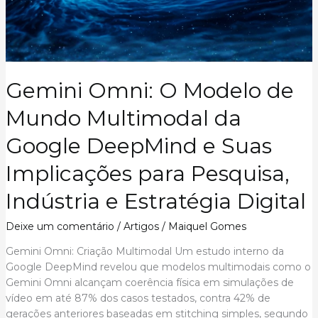
Gemini Omni: O Modelo de
Mundo Multimodal da
Google DeepMind e Suas
Implicações para Pesquisa,
Indústria e Estratégia Digital
Deixe um comentário
/
Artigos
/
Maiquel Gomes
Gemini Omni: Criação Multimodal Um estudo interno da
Google DeepMind revelou que modelos multimodais como o
Gemini Omni alcançam coerência física em simulações de
vídeo em até 87% dos casos testados, contra 42% de
gerações anteriores baseadas em stitching simples, segundo