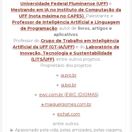
Universidade Federal Fluminense (UFF)
e
Mestrando em IA no Instituto de Computação da
UFF (nota máxima no CAPES)
.
Palestrante e
Professor de Inteligência Artificial e Linguagem
de Programação
; autor de
livros, artigos e
aplicativos
.
Professor do
Grupo de Trabalho em Inteligência
Artificial da UFF (GT-IA/UFF)
e do
Laboratório de
Inovação, Tecnologia e Sustentabilidade
(LITS/UFF)
, entre outros projetos.
Proprietário dos projetos:
🔹
ia.pro.br
🔹
ia.bio.br
🔹
ewc.com.br (EWC IDIOMAS)
🔹maiquelgomes.com.br
🔹
eichat.com
entre outros.
💫 Apaixonado pela vida, pelas amizades, pelas viagens,