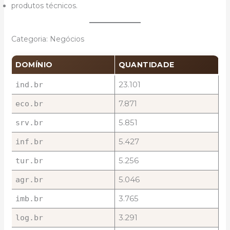
produtos técnicos.
Categoria: Negócios
DOMÍNIO
QUANTIDADE
23.101
ind.br
7.871
eco.br
5.851
srv.br
5.427
inf.br
5.256
tur.br
5.046
agr.br
3.765
imb.br
3.291
log.br