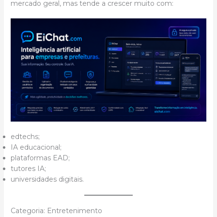
mercado geral, mas tende a crescer muito com:
edtechs;
IA educacional;
plataformas EAD;
tutores IA;
universidades digitais.
Categoria: Entretenimento