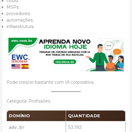
cloud;
MSPs;
provedores;
automações;
infraestrutura.
Pode crescer bastante com IA corporativa.
Categoria: Profissões
DOMÍNIO
QUANTIDADE
53.192
adv.br