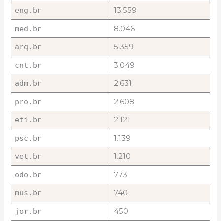
13.559
eng.br
8.046
med.br
5.359
arq.br
3.049
cnt.br
2.631
adm.br
2.608
pro.br
2.121
eti.br
1.139
psc.br
1.210
vet.br
773
odo.br
740
mus.br
450
jor.br