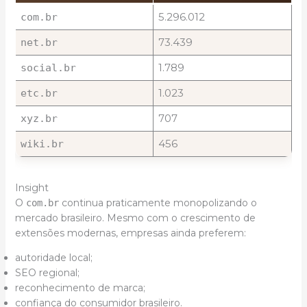
5.296.012
com.br
73.439
net.br
1.789
social.br
1.023
etc.br
707
xyz.br
456
wiki.br
Insight
O
continua praticamente monopolizando o
com.br
mercado brasileiro. Mesmo com o crescimento de
extensões modernas, empresas ainda preferem:
autoridade local;
SEO regional;
reconhecimento de marca;
confiança do consumidor brasileiro.