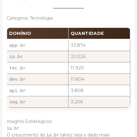
Categoria: Tecnologia
DOMÍNIO
QUANTIDADE
33.874
app.br
22.026
ia.br
11.920
tec.br
11.804
dev.br
3.808
api.br
3.206
seg.br
Insights Estratégicos
ia.br
O crescimento do
talvez seja o dado mais
ia.br