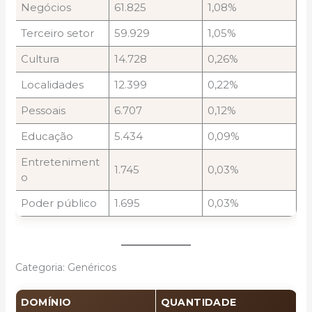
Negócios
61.825
1,08%
Terceiro setor
59.929
1,05%
Cultura
14.728
0,26%
Localidades
12.399
0,22%
Pessoais
6.707
0,12%
Educação
5.434
0,09%
Entreteniment
1.745
0,03%
o
Poder público
1.695
0,03%
Categoria: Genéricos
DOMÍNIO
QUANTIDADE