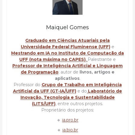
Maiquel Gomes
Graduado em Ciências Atuariais pela
Universidade Federal Fluminense (UFF)
e
Mestrando em IA no Instituto de Computação da
UFF (nota máxima no CAPES)
.
Palestrante e
Professor de Inteligência Artificial e Linguagem
de Programação
; autor de
livros, artigos e
aplicativos
.
Professor do
Grupo de Trabalho em Inteligência
Artificial da UFF (GT-IA/UFF)
e do
Laboratório de
Inovação, Tecnologia e Sustentabilidade
(LITS/UFF)
, entre outros projetos.
Proprietário dos projetos:
🔹
ia.pro.br
🔹
ia.bio.br