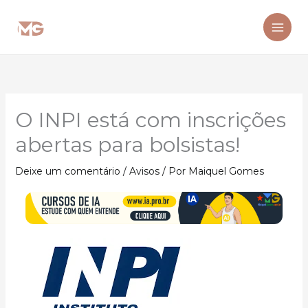
Ir
para
o
conteúdo
O INPI está com inscrições
abertas para bolsistas!
Deixe um comentário
/
Avisos
/ Por
Maiquel Gomes