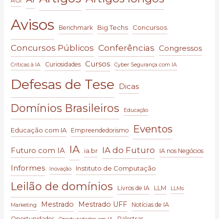
AGI
Avisos
Big Techs
Concursos
Benchmark
Conferências
Concursos Públicos
Congressos
Cursos
Curiosidades
Críticas à IA
Cyber Segurança com IA
Defesas de Tese
Dicas
Domínios Brasileiros
Educação
Eventos
Educação com IA
Empreendedorismo
IA
IA do Futuro
Futuro com IA
ia.br
IA nos Negócios
Informes
Instituto de Computação
Inovação
Leilão de domínios
Livros de IA
LLM
LLMs
Mestrado
Mestrado UFF
Notícias de IA
Marketing
Oportunidades
Palestras