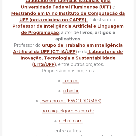
Graduado em Ciências Atuariais pela
Universidade Federal Fluminense (UFF)
e
Mestrando em IA no Instituto de Computação da
UFF (nota máxima no CAPES)
.
Palestrante e
Professor de Inteligência Artificial e Linguagem
de Programação
; autor de
livros, artigos e
aplicativos
.
Professor do
Grupo de Trabalho em Inteligência
Artificial da UFF (GT-IA/UFF)
e do
Laboratório de
Inovação, Tecnologia e Sustentabilidade
(LITS/UFF)
, entre outros projetos.
Proprietário dos projetos:
🔹
ia.pro.br
🔹
ia.bio.br
🔹
ewc.com.br (EWC IDIOMAS)
🔹maiquelgomes.com.br
🔹
eichat.com
entre outros.