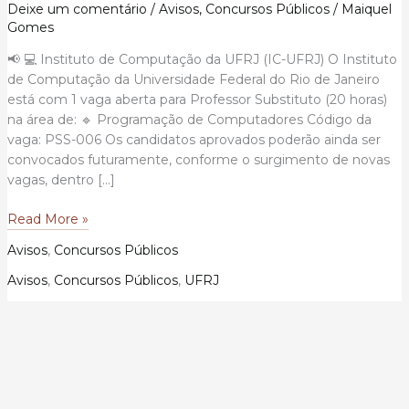
Deixe um comentário
/
Avisos
,
Concursos Públicos
/
Maiquel
Gomes
📢 💻 Instituto de Computação da UFRJ (IC-UFRJ) O Instituto
de Computação da Universidade Federal do Rio de Janeiro
está com 1 vaga aberta para Professor Substituto (20 horas)
na área de: 🔹 Programação de Computadores Código da
vaga: PSS-006 Os candidatos aprovados poderão ainda ser
convocados futuramente, conforme o surgimento de novas
vagas, dentro […]
Edital
Read More »
UFRJ
Avisos
,
Concursos Públicos
nº
466/2026
Avisos
,
Concursos Públicos
,
UFRJ
—
Processo
Seletivo
Simplificado
para
Professor