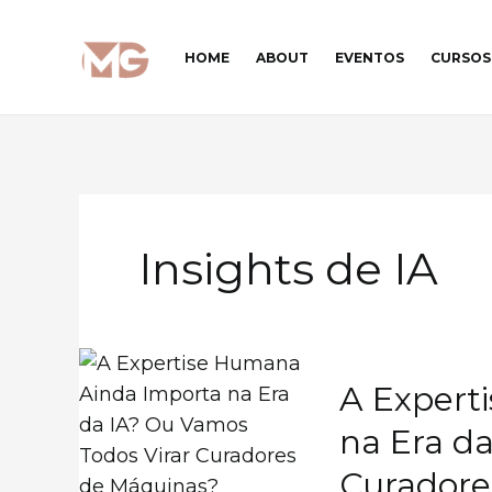
Ir
para
HOME
ABOUT
EVENTOS
CURSOS
o
conteúdo
Insights de IA
A Expert
na Era d
Curadore