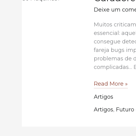
Deixe um come
Muitos critica
essencial: aque
consegue detec
fareja bugs imp
problemas de d
complicadas… E
A
Read More »
Expertise
Artigos
Humana
Ainda
Artigos
,
Futuro
Importa
na
Era