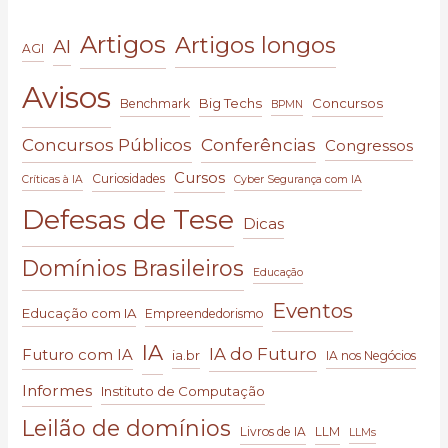
Artigos
Artigos longos
AI
AGI
Avisos
Big Techs
Concursos
Benchmark
BPMN
Conferências
Concursos Públicos
Congressos
Cursos
Curiosidades
Críticas à IA
Cyber Segurança com IA
Defesas de Tese
Dicas
Domínios Brasileiros
Educação
Eventos
Educação com IA
Empreendedorismo
IA
IA do Futuro
Futuro com IA
ia.br
IA nos Negócios
Informes
Instituto de Computação
Leilão de domínios
Livros de IA
LLM
LLMs