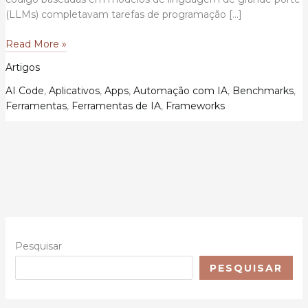
(LLMs) completavam tarefas de programação […]
10
Read More »
Ferramentas
Artigos
de
IA
AI Code
,
Aplicativos
,
Apps
,
Automação com IA
,
Benchmarks
,
que
Ferramentas
,
Ferramentas de IA
,
Frameworks
Estão
Redefinindo
a
Criação
e
Refatoração
de
Código:
Uma
Pesquisar
Análise
PESQUISAR
Científica
e
Estratégica