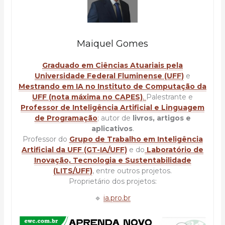
Maiquel Gomes
Graduado em Ciências Atuariais pela
Universidade Federal Fluminense (UFF)
e
Mestrando em IA no Instituto de Computação da
UFF (nota máxima no CAPES)
.
Palestrante e
Professor de Inteligência Artificial e Linguagem
de Programação
; autor de
livros, artigos e
aplicativos
.
Professor do
Grupo de Trabalho em Inteligência
Artificial da UFF (GT-IA/UFF)
e do
Laboratório de
Inovação, Tecnologia e Sustentabilidade
(LITS/UFF)
, entre outros projetos.
Proprietário dos projetos:
🔹
ia.pro.br