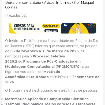
Deixe um comentário
/
Avisos
,
Informes
/ Por
Maiquel
Gomes
Prezadas(os),
O Instituto Politécnico da Universidade do Estado do Rio
de Janeiro (UERJ) informa que estão abertas, no período
de
03 de fevereiro a 31 de março de 2026
, as
inscrições para o
Processo Seletivo
2026.2
do
Programa de Pós-Graduação em
Modelagem Computacional (PPGMC/UERJ)
, para
ingresso nos cursos de
Mestrado
Acadêmico
e
Doutorado
com início no 2
º semestre de
2026
.
O Programa está estruturado em três linhas de pesquisa:
Matemática Aplicada e Computação Científica
Termofluidodinâmica, Meios Porosos e Transporte