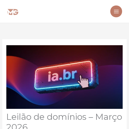
Ir
para
o
conteúdo
Leilão de domínios – Março
2026