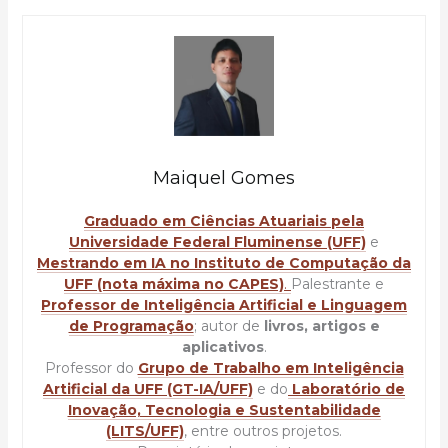
Maiquel Gomes
Graduado em Ciências Atuariais pela
Universidade Federal Fluminense (UFF)
e
Mestrando em IA no Instituto de Computação da
UFF (nota máxima no CAPES)
.
Palestrante e
Professor de Inteligência Artificial e Linguagem
de Programação
; autor de
livros, artigos e
aplicativos
.
Professor do
Grupo de Trabalho em Inteligência
Artificial da UFF (GT-IA/UFF)
e do
Laboratório de
Inovação, Tecnologia e Sustentabilidade
(LITS/UFF)
, entre outros projetos.