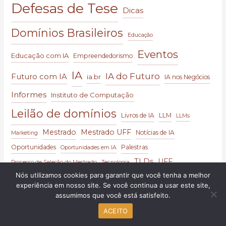
Defesas de Tese
Dicas
Domínios Brasileiros
Educação
Eventos
Educação com IA
Empreendedorismo
IA
IA do Futuro
Futuro com IA
ia.br
IA nos Negócios
Informes
Instituto de Computação
Leilão de domínios
Livros de IA
LLM
LLMs
Mestrado
Mestrado UFF
Notícias de IA
Marketing
Oportunidades
Palestras
Oportunidades em IA
TLDs
UFF
Processo de Seleção do Mestrado
Tecnologia
Nós utilizamos cookies para garantir que você tenha a melhor
experiência em nosso site. Se você continua a usar este site,
assumimos que você está satisfeito.
ACEITO