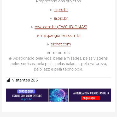
Proprietário dos projetos:
🔹
ia.pro.br
🔹
ia.bio.br
🔹
ewc.com.br (EWC IDIOMAS)
🔹maiquelgomes.com.br
🔹
eichat.com
entre outros.
💫 Apaixonado pela vida, pelas amizades, pelas viagens,
pelos sorrisos, pela praia, pelas baladas, pela natureza,
pelo jazz e pela tecnologia.
Visitantes
286