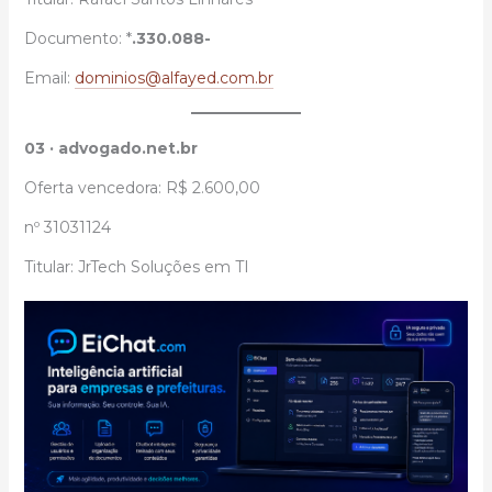
Documento: *
.330.088-
Email:
dominios@alfayed.com.br
03 · advogado.net.br
Oferta vencedora: R$ 2.600,00
nº 31031124
Titular: JrTech Soluções em TI