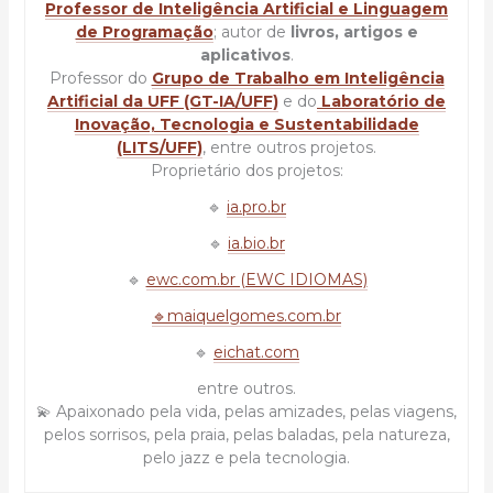
Professor de Inteligência Artificial e Linguagem
de Programação
; autor de
livros, artigos e
aplicativos
.
Professor do
Grupo de Trabalho em Inteligência
Artificial da UFF (GT-IA/UFF)
e do
Laboratório de
Inovação, Tecnologia e Sustentabilidade
(LITS/UFF)
, entre outros projetos.
Proprietário dos projetos:
🔹
ia.pro.br
🔹
ia.bio.br
🔹
ewc.com.br (EWC IDIOMAS)
🔹maiquelgomes.com.br
🔹
eichat.com
entre outros.
💫 Apaixonado pela vida, pelas amizades, pelas viagens,
pelos sorrisos, pela praia, pelas baladas, pela natureza,
pelo jazz e pela tecnologia.