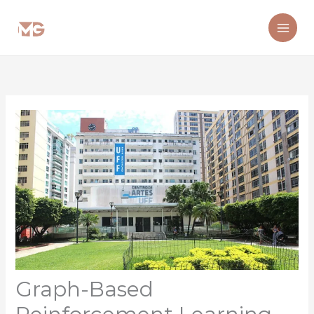
Ir
para
o
conteúdo
Graph-Based