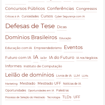
Conferências
Concursos Públicos
Congressos
Cursos
Curiosidades
Críticas à IA
Cyber Segurança com IA
Defesas de Tese
Dicas
Domínios Brasileiros
Educação
Eventos
Educação com IA
Empreendedorismo
IA
IA do Futuro
Futuro com IA
ia.br
IA nos Negócios
Informes
Instituto de Computação
Leilão de domínios
Livros de IA
LLM
LLMs
Mestrado
Mestrado UFF
Notícias de IA
Marketing
Oportunidades
Palestras
Oportunidades em IA
TLDs
UFF
Processo de Seleção do Mestrado
Tecnologia