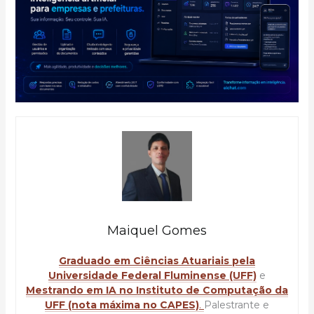
Maiquel Gomes
Graduado em Ciências Atuariais pela
Universidade Federal Fluminense (UFF)
e
Mestrando em IA no Instituto de Computação da
UFF (nota máxima no CAPES)
.
Palestrante e