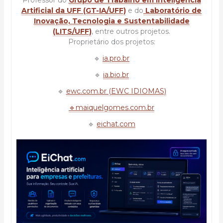
Artificial da UFF (GT-IA/UFF)
e do
Laboratório de
Inovação, Tecnologia e Sustentabilidade
(LITS/UFF)
, entre outros projetos.
Proprietário dos projetos:
🔹
ia.pro.br
🔹
ia.bio.br
🔹
ewc.com.br (EWC IDIOMAS)
🔹maiquelgomes.com.br
🔹
eichat.com