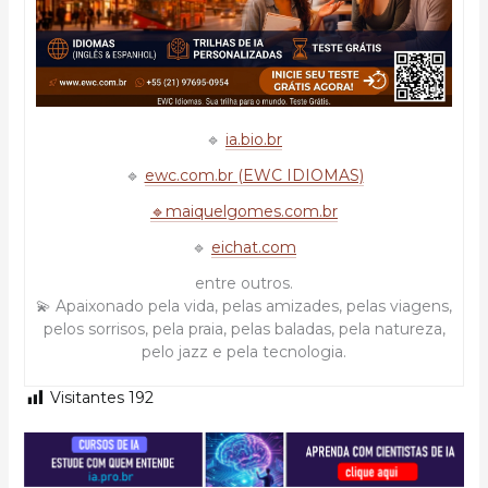
🔹
ia.bio.br
🔹
ewc.com.br (EWC IDIOMAS)
🔹maiquelgomes.com.br
🔹
eichat.com
entre outros.
💫 Apaixonado pela vida, pelas amizades, pelas viagens,
pelos sorrisos, pela praia, pelas baladas, pela natureza,
pelo jazz e pela tecnologia.
Visitantes
192