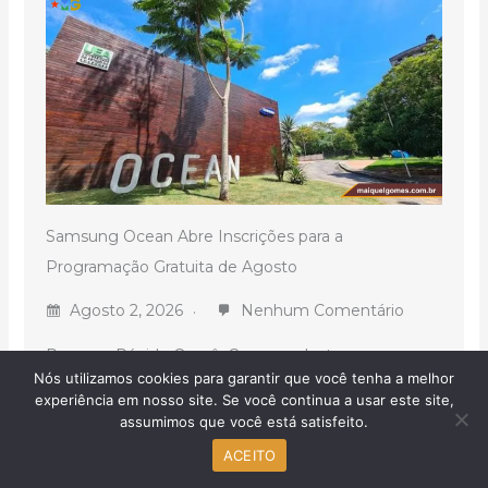
Samsung Ocean Abre Inscrições para a
Programação Gratuita de Agosto
Agosto 2, 2026
Nenhum Comentário
Resumo Rápido O quê: Cursos, palestras e
Nós utilizamos cookies para garantir que você tenha a melhor
workshops gratuitos com certificado de
experiência em nosso site. Se você continua a usar este site,
participação. Áreas: Inteligência...
assumimos que você está satisfeito.
ACEITO
LER MAIS