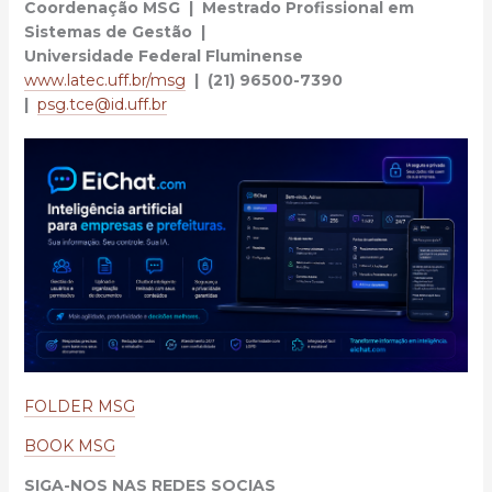
Coordenação MSG | Mestrado Profissional em
Sistemas de Gestão |
Universidade Federal Fluminense
www.latec.uff.br/msg
| (21) 96500-7390
|
psg.tce@id.uff.br
FOLDER MSG
BOOK MSG
SIGA-NOS NAS REDES SOCIAS