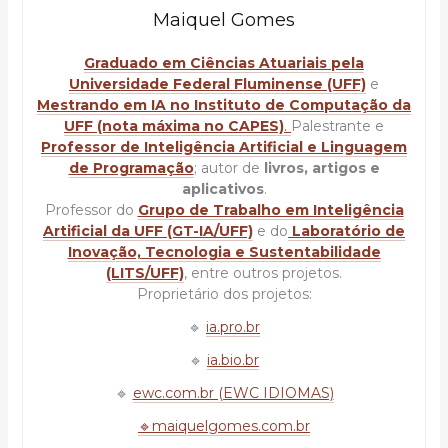
Maiquel Gomes
Graduado em Ciências Atuariais pela
Universidade Federal Fluminense (UFF)
e
Mestrando em IA no Instituto de Computação da
UFF (nota máxima no CAPES)
.
Palestrante e
Professor de Inteligência Artificial e Linguagem
de Programação
; autor de
livros, artigos e
aplicativos
.
Professor do
Grupo de Trabalho em Inteligência
Artificial da UFF (GT-IA/UFF)
e do
Laboratório de
Inovação, Tecnologia e Sustentabilidade
(LITS/UFF)
, entre outros projetos.
Proprietário dos projetos:
🔹
ia.pro.br
🔹
ia.bio.br
🔹
ewc.com.br (EWC IDIOMAS)
🔹maiquelgomes.com.br