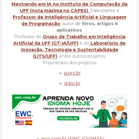
Mestrando em IA no Instituto de Computação da
UFF (nota máxima no CAPES)
.
Palestrante e
Professor de Inteligência Artificial e Linguagem
de Programação
; autor de
livros, artigos e
aplicativos
.
Professor do
Grupo de Trabalho em Inteligência
Artificial da UFF (GT-IA/UFF)
e do
Laboratório de
Inovação, Tecnologia e Sustentabilidade
(LITS/UFF)
, entre outros projetos.
Proprietário dos projetos:
🔹
ia.pro.br
🔹
ia.bio.br
🔹
ewc.com.br (EWC IDIOMAS)