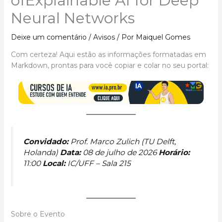
ofExplainable AI for Deep
Neural Networks
Deixe um comentário
/
Avisos
/ Por
Maiquel Gomes
Com certeza! Aqui estão as informações formatadas em
Markdown, prontas para você copiar e colar no seu portal:
Convidado:
Prof. Marco Zulich (TU Delft,
Holanda)
Data:
08 de julho de 2026
Horário:
11:00
Local:
IC/UFF – Sala 215
Sobre o Evento