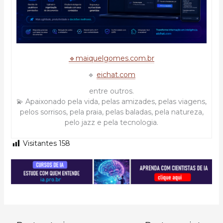
🔹maiquelgomes.com.br
🔹
eichat.com
entre outros.
💫 Apaixonado pela vida, pelas amizades, pelas viagens,
pelos sorrisos, pela praia, pelas baladas, pela natureza,
pelo jazz e pela tecnologia.
Visitantes
158