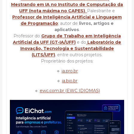
Mestrando em IA no Instituto de Computação da
UFF (nota máxima no CAPES)
.
Palestrante e
Professor de Inteligência Artificial e Linguagem
de Programação
; autor de
livros, artigos e
aplicativos
.
Professor do
Grupo de Trabalho em Inteligência
Artificial da UFF (GT-IA/UFF)
e do
Laboratório de
Inovação, Tecnologia e Sustentabilidade
(LITS/UFF)
, entre outros projetos.
Proprietário dos projetos:
🔹
ia.pro.br
🔹
ia.bio.br
🔹
ewc.com.br (EWC IDIOMAS)